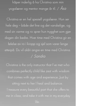
håper inderlig å ha Christina som min
Åsa
yogalærer og mentor mange år til. /
Christina er en hel spesiell yogalærer. Hun ser
hele deg – både det fine og det vanskelige, og
med sin varme og ro sprer hun trygghet som gjør
dagen din bedre. Hver time med Christina gir en
følelse av ro i kropp og sjel som varer lenge
etterpå. Du vil aldri angre en time med Christina.
Sandra
/
Christina is the only instructor that I've met who
combines perfectly child like zest with wisdom
that comes with age and experience. Just by
sitting next to her I heal and balance.
I treasure every beautiful part that she offers to
me in class, and take it with me in my everyday
life.