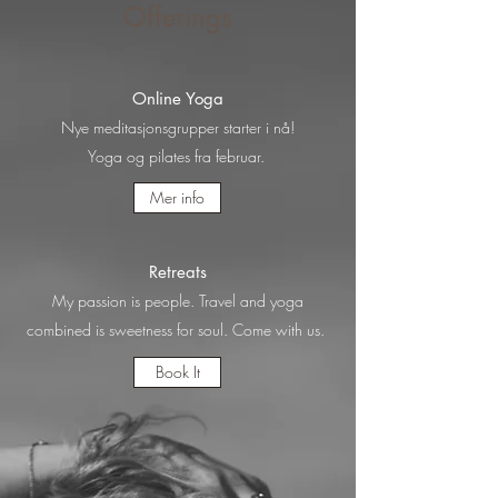
Offerings
Online Yoga
Nye meditasjonsgrupper starter i nå!
Yoga og pilates fra februar.
Mer info
Retreats
My passion is people. Travel and yoga
combined is sweetness for soul. Come with us.
Book It