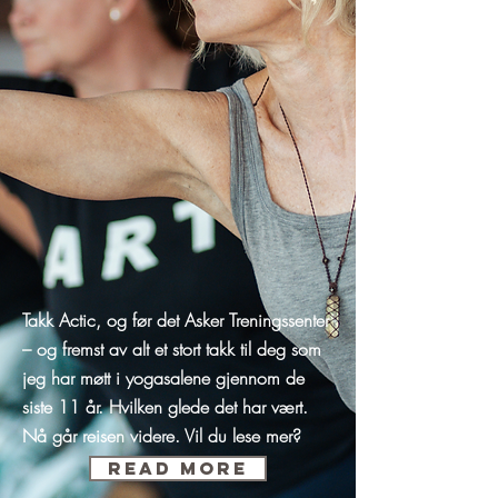
Takk Actic, og før det Asker Treningssenter
– og fremst av alt et stort takk til deg som
jeg har møtt i yogasalene gjennom de
siste 11 år. Hvilken glede det har vært.
Nå går reisen videre. Vil du lese mer?
Read More